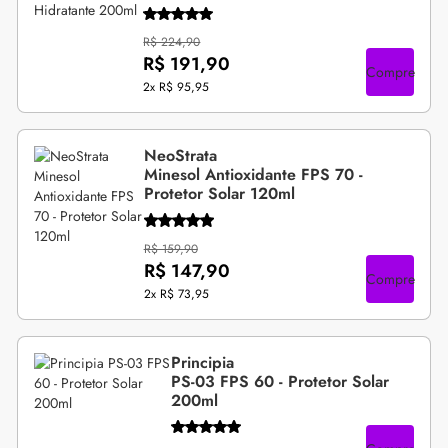
R$ 224,90
R$ 191,90
Compre
2x
R$ 95,95
NeoStrata
Minesol Antioxidante FPS 70 -
Protetor Solar 120ml
R$ 159,90
R$ 147,90
Compre
2x
R$ 73,95
Principia
PS-03 FPS 60 - Protetor Solar
200ml