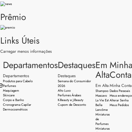
Prêmio
Links Úteis
Carregar menos informações
Departamentos
Destaques
Em
Minh
Alta
Conta
Departamentos
Destaques
e
Produtos para Cabelo
Semana do Consumidor
Em Alta
Minha Conta
Perfumes
2026
Maquiagem
Alto Luxo
Shampoo
Dados Pessoais
Skincare
Perfumes Árabes
Mascavo
Meus endereço
Corpo e Banho
K-Beauty e J-Beauty
La Vie Est
Alterar Senha
Cronograma Capilar
Cupom de Desconto
Belle
Meus Pedidos
Dermocosméticos
Lancôme
Miniaturas
de
Perfumes
Miniaturas