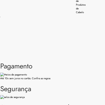
de
Produtos
de
Cabelo
r
Pagamento
Até 10x sem juros no cartão. Confira as regras
Segurança