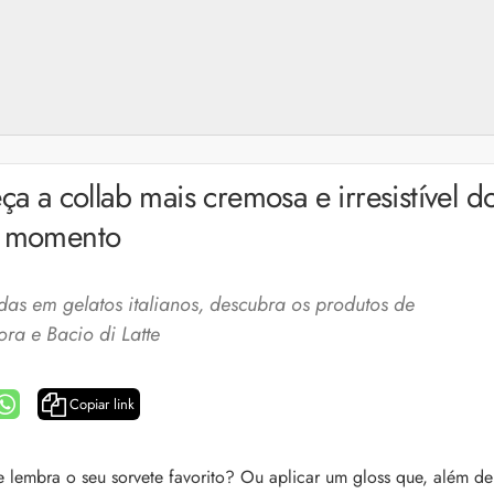
ça a collab mais cremosa e irresistível d
momento
das em gelatos italianos, descubra os produtos de
ra e Bacio di Latte
Copiar link
a: 4 dicas e produtos
Queda de cabelo masculina: causas, como 
e mais
es revela 5 cuidados com a
lembra o seu sorvete favorito? Ou aplicar um gloss que, além de
A queda de cabelo masculina é um quadro
ir no dia a dia. Veja quais