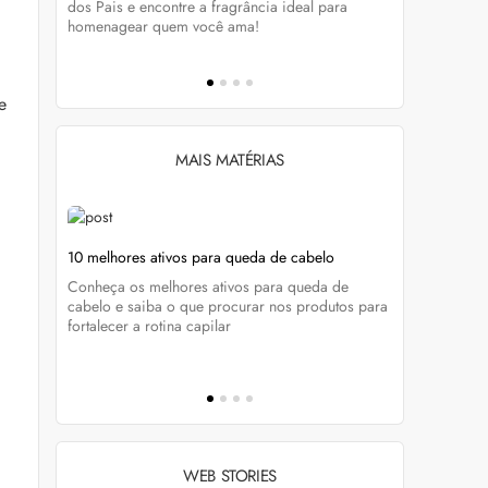
tá-lo e
dos Pais e encontre a fragrância ideal para
preservar a
homenagear quem você ama!
brilho dos
e
MAIS MATÉRIAS
ela
10 melhores ativos para queda de cabelo
Foliculite 
tratar
Conheça os melhores ativos para queda de
enda
Do diagnóst
cabelo e saiba o que procurar nos produtos para
cados e
Marcela Buc
fortalecer a rotina capilar
a foliculite
WEB STORIES