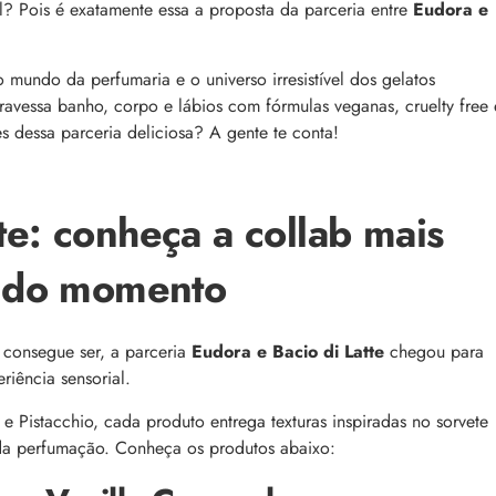
comum, e a boa notícia é que é possível tra
vel? Pois é exatamente essa a proposta da parceria entre
Eudora e
o barbeiro
minimizá-lo. Descubra como, aqui!
mundo da perfumaria e o universo irresistível dos gelatos
ravessa banho, corpo e lábios com fórmulas veganas, cruelty free 
s dessa parceria deliciosa? A gente te conta!
te: conheça a collab mais
como tratar e mais
Bond Repair: o que é a tecnologia e como 
el do momento
reverte os danos do cabelo
dro comum, a foliculite
Com proposta de reparação profunda, ent
ncômodos. Saiba como tratá-
como Bond Repair age nos cabelos danifi
saiba como incluir a tecnologia na rotina
 consegue ser, a parceria
Eudora e Bacio di Latte
chegou para
riência sensorial.
e Pistacchio, cada produto entrega texturas inspiradas no sorvete
 da perfumação.
Conheça os produtos abaixo: