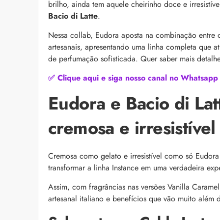
brilho, ainda tem aquele cheirinho doce e irresistí
as recomendações d
Bacio di Latte
.
Nessa collab, Eudora aposta na combinação entre o 
artesanais, apresentando uma linha completa que at
de perfumação sofisticada. Quer saber mais detalhe
✅ Clique aqui e siga nosso canal no Whatsapp
Eudora e Bacio di Lat
Foliculite: o que é, 
cremosa e irresistív
Apesar de ser um qua
pode trazer muitos i
la com essas dicas!
Cremosa como gelato e irresistível como só Eudora
transformar a linha Instance em uma verdadeira expe
Assim, com fragrâncias nas versões Vanilla Caramel 
artesanal italiano e benefícios que vão muito além