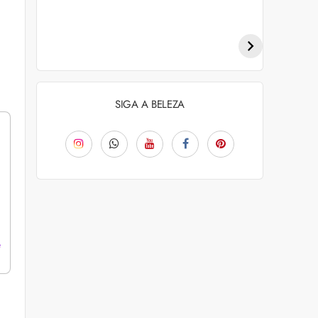
Penteados para
Tendências de
academia: dicas e
coloração capilar
inspiraçõess
para 2026
SIGA A BELEZA
e