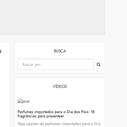
o
BUSCA
VÍDEOS
evitar
Perfumes importados para o Dia dos Pais: 18
Wella Colo
fragrâncias para presentear
cabelo colo
Veja opções de perfumes importados para o Dia
Descubra c