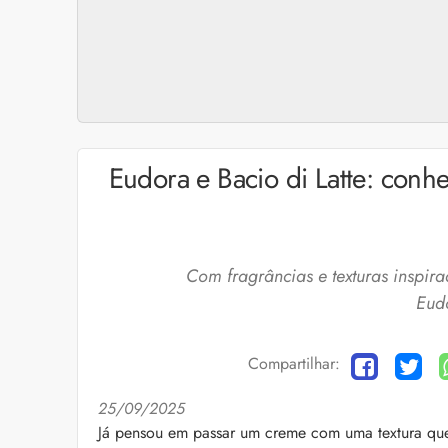
Eudora e Bacio di Latte: conhe
Com fragrâncias e texturas inspira
Eudo
Compartilhar:
Cuidados com a barb
25/09/2025
O expert Willy Moral
Já pensou em passar um creme com uma textura que 
barba para você inclu